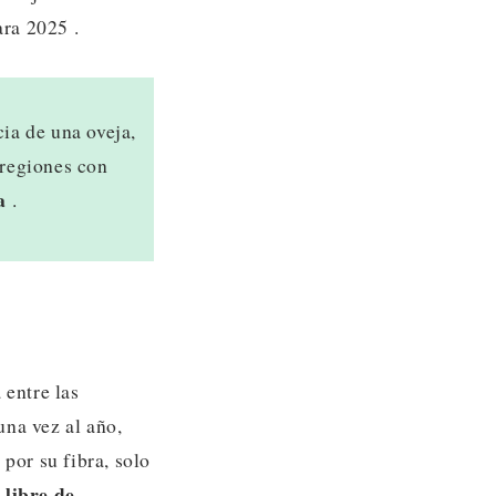
ra 2025 .
cia de una oveja,
 regiones con
a
.
 entre las
una vez al año,
por su fibra, solo
 libre de