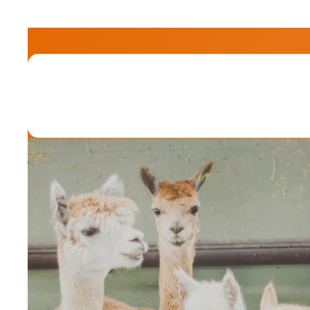
Ir
directamente
al contenido
de los hombres
De las mujeres
Desc