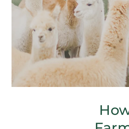
How
Farm