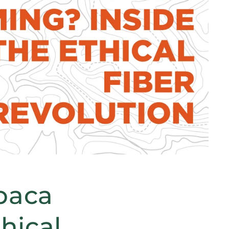
paca
hical