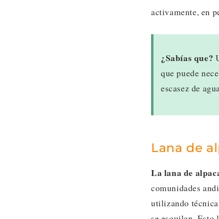
activamente, en pe
¿Sabías que?
U
que puede neces
escasez de agu
Lana de a
La lana de alpaca
comunidades andin
utilizando técnica
se esquilan. Esto 