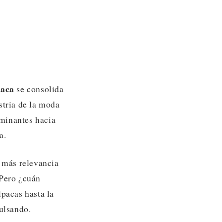
paca
se consolida
stria de la moda
minantes hacia
a.
z más relevancia
Pero ¿cuán
lpacas hasta la
pulsando.