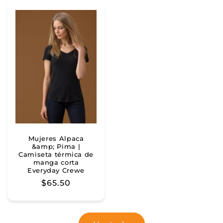
Mujeres Alpaca
&amp; Pima |
Camiseta térmica de
manga corta
Everyday Crewe
Precio
$65.50
habitual