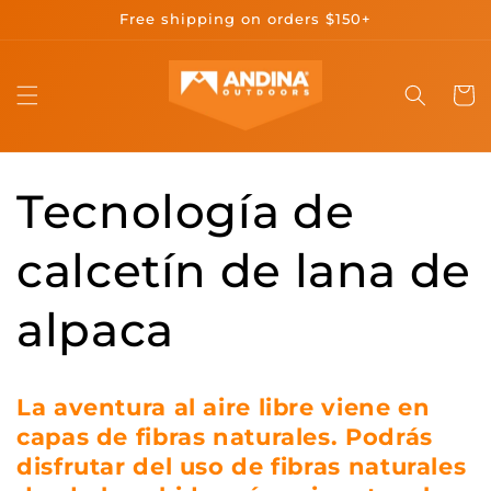
Ir
Free shipping on orders $150+
directamente
al contenido
Carrit
Tecnología de
calcetín de lana de
alpaca
La aventura al aire libre viene en
capas de fibras naturales. Podrás
disfrutar del uso de fibras naturales